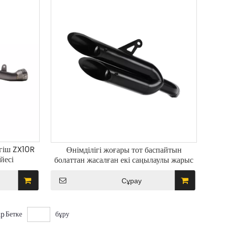
гіш ZX10R
Өнімділігі жоғары тот баспайтын
йесі
болаттан жасалған екі саңылаулы жарыс
қорытпасы
шығарғышты өшіргіш Zx4r және Zx4rr
ңа ортаңғы
үшін жаңа күйдегі кірістірілген сырғытпа
Сұрау
ы
ар
Бетке
бұру