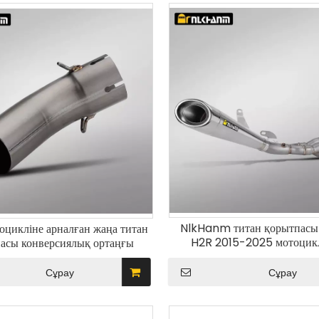
NlkHanm титан қорытпасы 
цикліне арналған жаңа титан
H2R 2015-2025 мотоцикл
асы конверсиялық ортаңғы
арналған толық бөлімді шығ
с құбыры Мотоцикл шығару
Жаңа қорапқа оралғ
згерту күйі Жаңа болат дыбыс
Сұрау
Сұрау
өшіргіштер қорабы