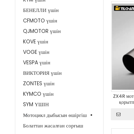
БЕНЕЛЛИ үшін
CFMOTO үшін
QJMOTOR үшін
KOVE үшін
VOGE үшін
VESPA үшін
ВИКТОРИЯ үшін
ZONTES үшін
KYMCO үшін
ZX4R мото
қорытп
SYM ҮШІН
байланы
жүйесін ө
Мотоцикл дыбысын өшіргіш
Болаттан жасалған сорғыш