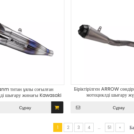
Біріктірілген ARROW сөндір
anm титан ұялы соғылған
мотоциклді шығару жү
ді шығару жинағы Kawasaki
Модификацияланған титан 
36 ZX6R ZX-6R 2021-2024
ортаңғы түтік құбыры бар жа
Сұрау
Сұрау
жағы көміртекті ұш
Б
1
2
3
4
...
51
»