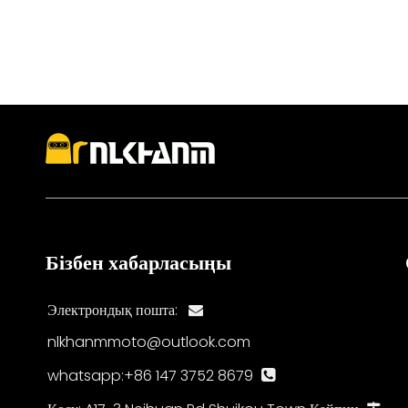
Бізбен хабарласыңы
Электрондық пошта:

nlkhanmmoto@outlook.com
whatsapp:+86 147 3752 8679
