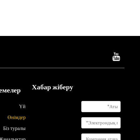
не беріктікке арналған көміртекті талшықты жүйелер
Хабар жіберу
емелер
Үй
Өнімдер
Біз туралы
Жаңалықтар