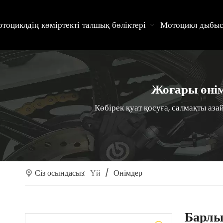
тоциклдің көміртекті талшық бөліктері
Мотоцикл дыбыс
Жоғары өнім
Көбірек қуат қосуға, салмақты аз
Сіз осындасыз:
Үй
/
Өнімдер
Барлы