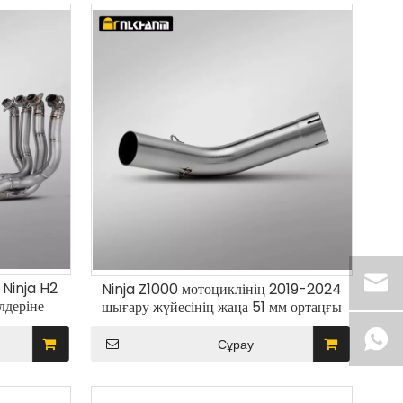
Ninja H2
2019-2024 Ninja Z1000 мотоциклінің
деріне
шығару жүйесінің жаңа 51 мм ортаңғы
ару жүйесі
құбырмен модификациясы
ан
Сұрау