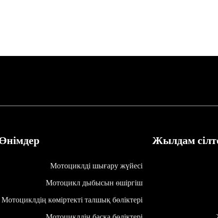
тот баспайтын болаттан жасалған жә
Өнімдер
Жылдам сілт
Мотоциклді шығару жүйесі
Мотоцикл дыбысын өшіргіш
Мотоциклдің көміртекті талшық бөліктері
Мотоциклдің басқа бөліктері