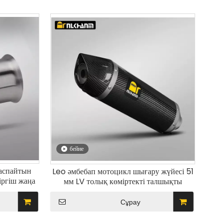
бейне
аспайтын
Leo әмбебап мотоцикл шығару жүйесі 51
іргіш жаңа
мм LV толық көміртекті талшықты
шығару
өшіргіш GSX250 R3 R6 ZX4R ZX6R
иясы
CBR650 болатқа арналған жаңа жағдай
Сұрау