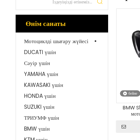
Өнім санаты
Мотоциклді шығару жүйесі
DUCATI үшін
Сәуір үшін
YAMAHA үшін
KAWASAKI үшін
бейне
HONDA үшін
SUZUKI үшін
BMW S1
мот
ТРИУМФ үшін
модифик
қақпақ
BMW үшін
KTM үшін