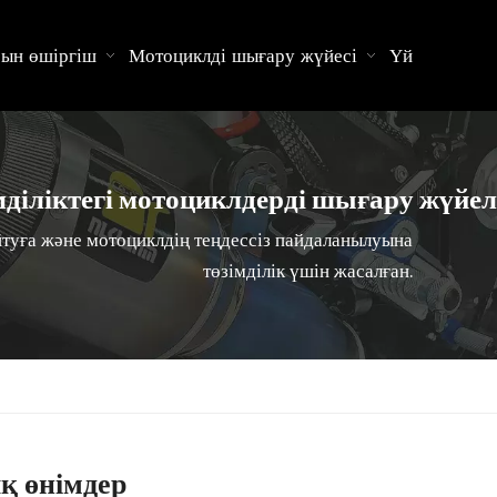
ын өшіргіш
Мотоциклді шығару жүйесі
Үй
діліктегі мотоциклдерді шығару жүйел
айтуға және мотоциклдің теңдессіз пайдаланылуына
төзімділік үшін жасалған.
қ өнімдер