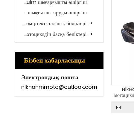
Titanuim шығарғышты өшіргіш
Көміртекті талшықты шығаруды өшіргіш
Мотоциклдің көміртекті талшық бөліктері
Мотоциклдің басқа бөліктері
Бізбен хабарласыңы
Электрондық пошта
nlkhanmmoto@outlook.com
NlkH
мотоцикл
Zx6r 6