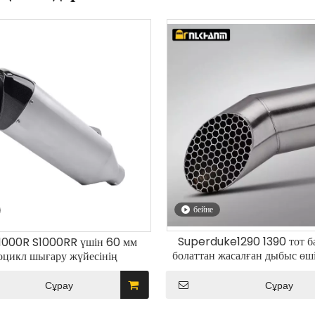
бейне
Superduke1290 1390 тот б
000R S1000RR үшін 60 мм
болаттан жасалған дыбыс өш
оцикл шығару жүйесінің
күйде арнайы мотоцикл 
ациясы көміртекті талшықты
жүйесінің модификац
тың эвакуациясын өшіргіш
Сұрау
Сұрау