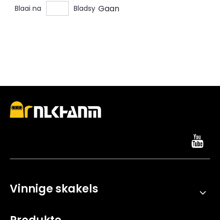
Gaan
Blaai na
Bladsy
vlekvrye staal, en koolstofvesel stelsels ontwerp vir
duursaamheid
Vinnige skakels