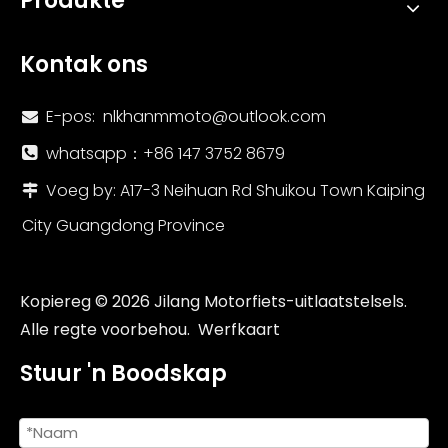
Produkte
Kontak ons
E-pos:
nlkhanmmoto@outlook.com

whatsapp：+86 147 3752 8679

Voeg by: A17-3 Neihuan Rd Shuikou Town Kaiping

City Guangdong Province
Kopiereg ©
2026
Jilang Motorfiets-uitlaatstelsels.
Alle regte voorbehou.
Werfkaart
Stuur 'n Boodskap