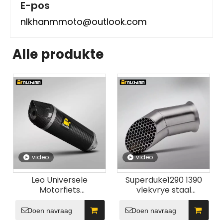
E-pos
nlkhanmmoto@outlook.com
Alle produkte
video
video
Leo Universele
Superduke1290 1390
Motorfiets
vlekvrye staal
Uitlaatstelsel 51mm LV
uitlaatdemper nuwe
Vol Koolstofvesel
toestand persoonlike
Doen navraag
Doen navraag
Uitlaatdemper Nuwe
motorfiets