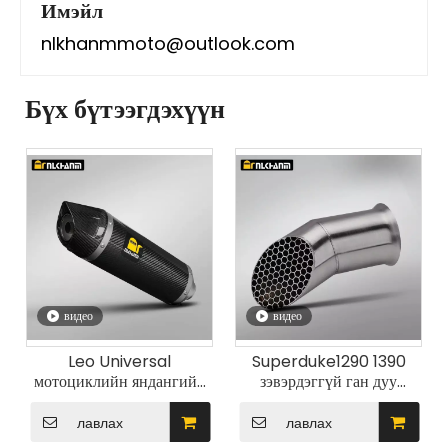
Имэйл
nlkhanmmoto@outlook.com
Бүх бүтээгдэхүүн
видео
видео
Leo Universal
Superduke1290 1390
мотоциклийн яндангийн
зэвэрдэггүй ган дуу
систем 51мм LV бүрэн
намсгагч шинэ нөхцөл
нүүрстөрөгчийн шилэн
байдал Мотоциклийн
лавлах
лавлах
дуу намсгагч GSX250 R3
яндангийн системийн