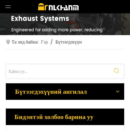
Та энд байна:
Гэр
/
Бүтээгдэхүүн
Бүтээгдэхүүний ангилал
Бидэнтэй холбоо барина уу