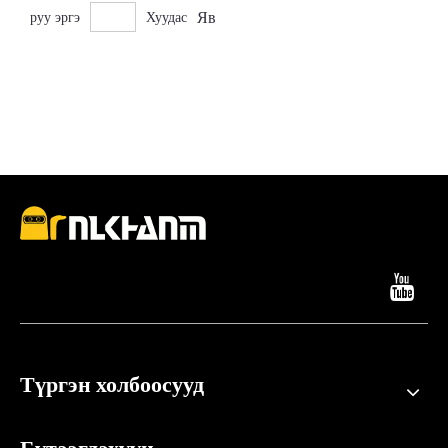
Яв
руу эргэ
Хуудас
зэвэрдэггүй ган, нүүрстөрөгчийн шилэн систем нь удаан
эдэлгээтэй байх зориулалттай
Түргэн холбоосууд