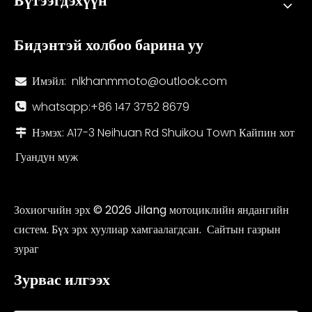
Бүтээгдэхүүн
Бидэнтэй холбоо барина уу
Имэйл:
nlkhanmmoto@outlook.com

whatsapp:+86 147 3752 8679

Нэмэх: A17-3 Neihuan Rd Shuikou Town Кайпин хот

Гуандун муж
Зохиогчийн эрх ©
2026
Jilang мотоциклийн яндангийн
систем. Бүх эрх хуулиар хамгаалагдсан.
Сайтын газрын
зураг
Зурвас илгээх