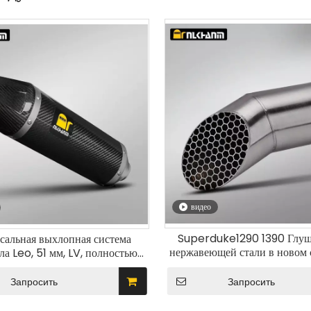
видео
Superduke1290 1390 Глуш
сальная выхлопная система
нержавеющей стали в новом 
а Leo, 51 мм, LV, полностью
модификация выхлопной 
из углеродного волокна, новое
мотоцикла на заказ
ние для GSX250 R3 R6 ZX4R
Запросить
Запросить
ZX6R CBR650 Steel