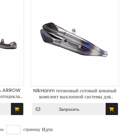
ль ARROW
NlkHanm титановый сотовый кованый
мотоцикла
комплект выхлопной системы для
ик средней
мотоцикла Kawasaki Zx6r 636 ZX6R
ованной
ZX-6R 2021-2024
Запросить
итанового
Идти
на
страницу