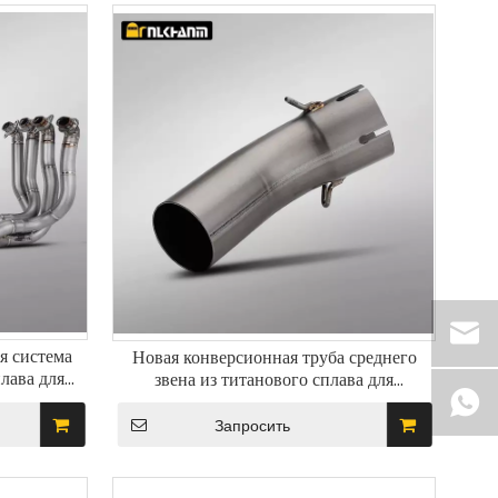
я система
Новая конверсионная труба среднего
лава для
звена из титанового сплава для
015-2025,
выхлопной системы мотоцикла ZX4R,
 в коробку
состояние модификации, новые стальные
Запросить
глушители, коробка