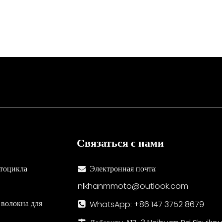
на, рассчитанные на долговечность
Связаться с нами
тоцикла
Электронная почта:

nlkhanmmoto@outlook.com
 волокна для
WhatsApp: +86 147 3752 8679
