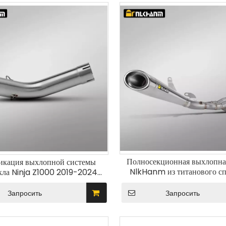
Полносекционная выхлопна
кация выхлопной системы
NlkHanm из титанового сп
кла Ninja Z1000 2019-2024
мотоциклов Ninja H2 H2R 2
 новой трубой среднего звена
состояние новая, упакованная
диаметром 51 мм
Запросить
Запросить