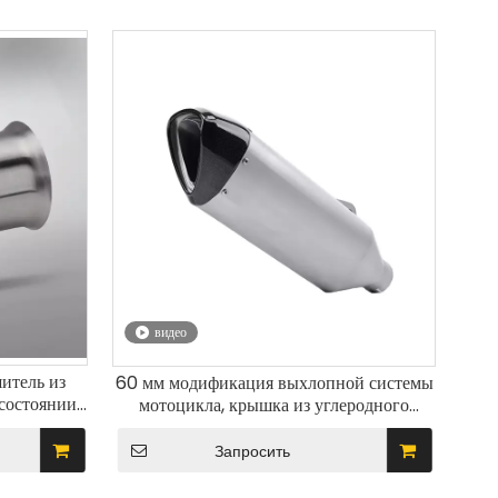
видео
итель из
60 мм модификация выхлопной системы
состоянии,
мотоцикла, крышка из углеродного
системы
волокна, глушитель для BMW S1000R
S1000RR
Запросить