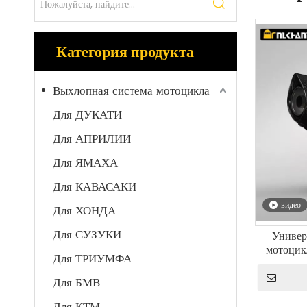
Категория продукта
Выхлопная система мотоцикла
Для ДУКАТИ
Для АПРИЛИИ
Для ЯМАХА
Для КАВАСАКИ
видео
Для ХОНДА
Для СУЗУКИ
Универ
мотоцикл
Для ТРИУМФА
глушитель 
состоя
Для БМВ
Для КТМ