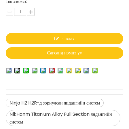
Тоо хэмжээ:
лавлах
Сагсанд нэмнэ үү
Ninja H2 H2R-д зориулсан яндангийн систем
NlkHanm Titanium Alloy Full Section яндангийн
систем