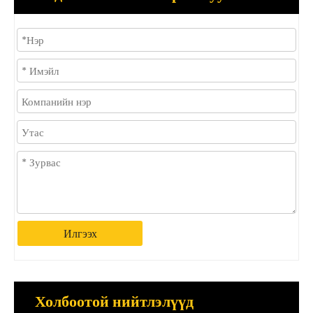
Илгээх
Холбоотой нийтлэлүүд