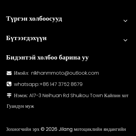
Түргэн холбоосууд
Бүтээгдэхүүн
Бидэнтэй холбоо барина уу
Имэйл:
nlkhanmmoto@outlook.com

whatsapp:+86 147 3752 8679

Нэмэх: A17-3 Neihuan Rd Shuikou Town Кайпин хот

Гуандун муж
Зохиогчийн эрх ©
2026
Jilang мотоциклийн яндангийн