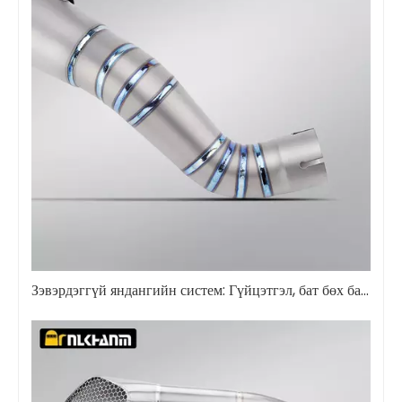
Зэвэрдэггүй яндангийн систем: Гүйцэтгэл, бат бөх байдлын талаархи эцсийн гарын авлага