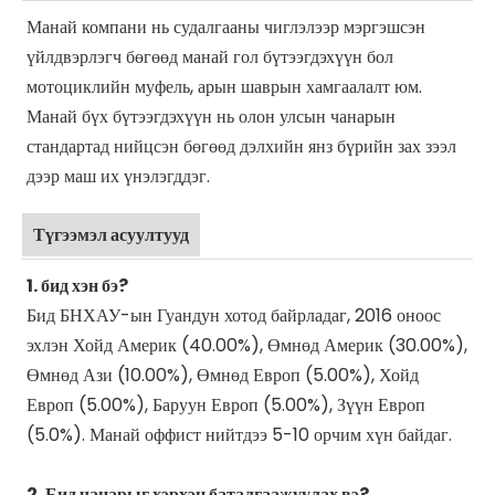
Манай компани нь судалгааны чиглэлээр мэргэшсэн
үйлдвэрлэгч бөгөөд манай гол бүтээгдэхүүн бол
мотоциклийн муфель, арын шаврын хамгаалалт юм.
Манай бүх бүтээгдэхүүн нь олон улсын чанарын
стандартад нийцсэн бөгөөд дэлхийн янз бүрийн зах зээл
дээр маш их үнэлэгддэг.
Түгээмэл асуултууд
1. бид хэн бэ?
Бид БНХАУ-ын Гуандун хотод байрладаг, 2016 оноос
эхлэн Хойд Америк (40.00%), Өмнөд Америк (30.00%),
Өмнөд Ази (10.00%), Өмнөд Европ (5.00%), Хойд
Европ (5.00%), Баруун Европ (5.00%), Зүүн Европ
(5.0%). Манай оффист нийтдээ 5-10 орчим хүн байдаг.
2. Бид чанарыг хэрхэн баталгаажуулах вэ?