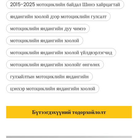
2015-2025 мотоциклийн байдал Шинэ хайрцагтай
яндангийн хоолой дээр мотоциклийн гулсалт
мотоциклийн яндангийн дуу чимээ
мотоциклийн яндангийн хоолой
мотоциклийн яндангийн хоолой үйлдвэрлэгчид
мотоциклийн яндангийн хоолойг өнгөлөх
гулзайлтын мотоциклийн яндангийн
цэнхэр мотоциклийн яндангийн хоолой
Бүтээгдэхүүний тодорхойлолт