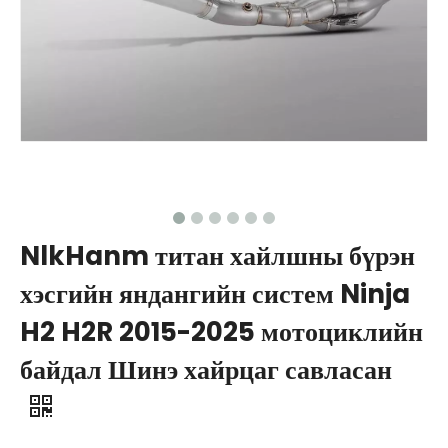
NlkHanm титан хайлшны бүрэн
хэсгийн яндангийн систем Ninja
H2 H2R 2015-2025 мотоциклийн
байдал Шинэ хайрцаг савласан