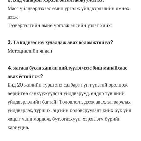
Масс үйлдвэрлэхээс өмнө үргэлж үйлдвэрлэлийн өмнөх
дээж;
Тээвэрлэлтийн өмнө үргэлж эцсийн үзлэг хийх;
3. Та биднээс юу худалдаж авах боломжтой вэ?
Мотоциклийн яндан
4. яагаад бусад ханган нийлүүлэгчээс биш манайхаас
авах ёстой гэж?
Бид 20 жилийн турш энэ салбарт гүн гүнзгий оролцож,
өөрийгөө санхүүжүүлсэн үйлдвэрүүд, өндөр түвшний
үйлдвэрлэлийн багтай! Төлөвлөлт, дээж авах, загварчлах,
үйлдвэрлэх, турших, эцсийн боловсруулалт хийх бүх үйл
явцыг чанд мөрдөж, бүтээгдэхүүн, хэрэглэгч бүрийг
хариуцна.