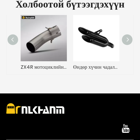
Холбоотой бүтээгдэхүүн
ZX4R мотоциклийн яндангийн системийн өөрчлөлтийн шинэ титан хайлшны дунд холбоосын хоолой Шинэ ган дуу намсгагч хайрцаг
Өндөр хүчин чадалтай зэвэрдэггүй ган Zard давхар нүхтэй уралдааны яндангийн дуу намсгагч Zx4r ба Zx4rr-д зориулсан шинэ нөхцөл