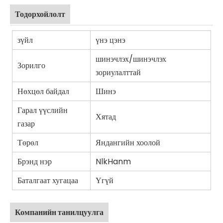
Тодорхойлолт
зүйл
үнэ цэнэ
шинэчлэх/шинэчлэх
Зорилго
зориулалттай
Нөхцөл байдал
Шинэ
Гарал үүслийн
Хятад
газар
Төрөл
Яндангийн хоолой
Брэнд нэр
NlkHanm
Баталгаат хугацаа
Үгүй
Компанийн танилцуулга