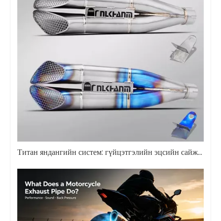
Титан яндангийн систем: гүйцэтгэлийн эцсийн сайжруулалт