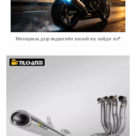
Мотоцикль дээр яндангийн хоолой юу хийдэг вэ?