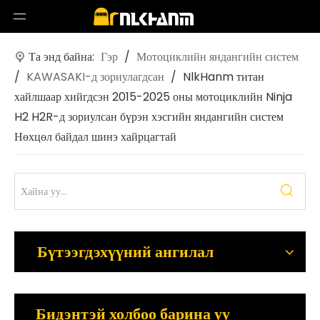
Та энд байна:
Гэр
/
Мотоциклийн яндангийн систем
/
KAWASAKI-д зориулагдсан
/
NlkHanm титан
хайлшаар хийгдсэн 2015-2025 оны мотоциклийн Ninja
H2 H2R-д зориулсан бүрэн хэсгийн яндангийн систем
Нөхцөл байдал шинэ хайрцагтай
Бүтээгдэхүүний ангилал
Бидэнтэй холбоо барина уу