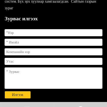
систем. Бүх эрх хуулиар хамгаалагдсан.
Сайтын газрын
зураг
Зурвас илгээх
Илгээх