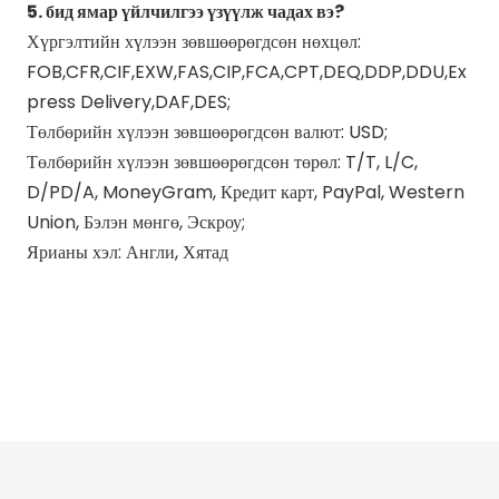
5. бид ямар үйлчилгээ үзүүлж чадах вэ?
Хүргэлтийн хүлээн зөвшөөрөгдсөн нөхцөл:
FOB,CFR,CIF,EXW,FAS,CIP,FCA,CPT,DEQ,DDP,DDU,Ex
press Delivery,DAF,DES;
Төлбөрийн хүлээн зөвшөөрөгдсөн валют: USD;
Төлбөрийн хүлээн зөвшөөрөгдсөн төрөл: T/T, L/C,
D/PD/A, MoneyGram, Кредит карт, PayPal, Western
Union, Бэлэн мөнгө, Эскроу;
Ярианы хэл: Англи, Хятад
Польшийн мотоциклийн яндан
яндангийн дунд хоолойтой мотоцикль
мотоциклийн яндангийн дуу чимээ