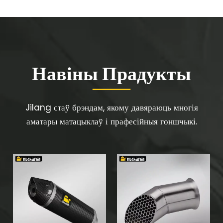
Навіны Прадукты
Jilang стаў брэндам, якому давяраюць многія
аматары матацыклаў і прафесійныя гоншчыкі.