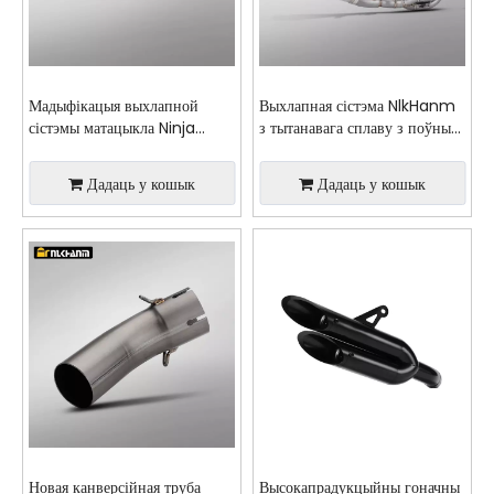
Мадыфікацыя выхлапной
Выхлапная сістэма NlkHanm
сістэмы матацыкла Ninja
з тытанавага сплаву з поўным
Z1000 2019-2024 гадоў з
раздзелам для матацыклаў
новай 51-мм сярэдняй трубой
Ninja H2 H2R 2015-2025 гг.
Дадаць у кошык
Дадаць у кошык
Новая канверсійная труба
Высокапрадукцыйны гоначны