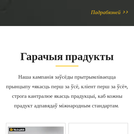
з нержавеючай сталі з
Выхлапная сістэма
падвойнымі адтулінамі,
матацыкла Новы
Падрабязней >>
новы стан, убудаваны
вугляродны наканечнік у
слізгаценне для Zx4r і
сярэдзіне хваста з
Zx4rr
мадыфікаванай трубой
сярэдняга звяна з
тытанавага сплаву
Гарачыя прадукты
Наша кампанія заўсёды прытрымліваецца
прынцыпу «якасць перш за ўсё, кліент перш за ўсё»,
строга кантралюе якасць прадукцыі, каб кожны
прадукт адпавядаў міжнародным стандартам.