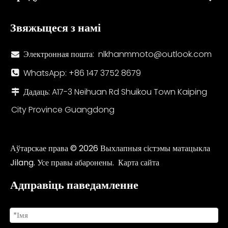
Звяжыцеся з намі
Электронная пошта:
nlkhanmmoto@outlook.com

WhatsApp: +86 147 3752 8679

Дадаць: A17-3 Neihuan Rd Shuikou Town Kaiping

City Province Guangdong
Аўтарскае права ©
2026
Выхлапныя сістэмы матацыкла
Jilang. Усе правы абаронены.
Карта сайта
Адправіць паведамленне