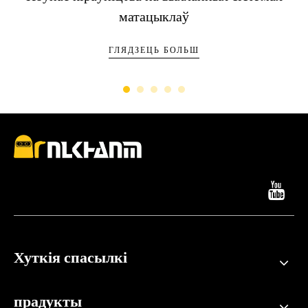
матацыклаў
ГЛЯДЗЕЦЬ БОЛЬШ
Хуткія спасылкі
прадукты