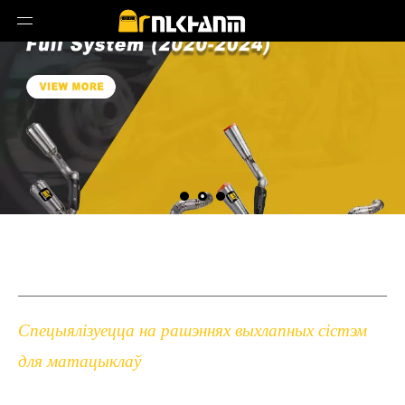
Спецыялізуецца на рашэннях выхлапных сістэм
для матацыклаў
выхлапныя сістэмы матацыклаў з вугляроднага валакна і