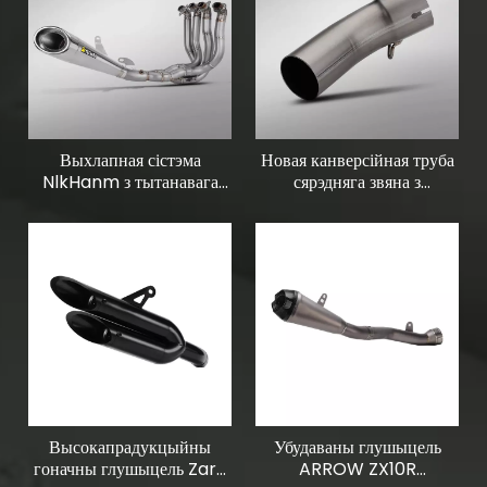
Выхлапная сістэма
Новая канверсійная труба
NlkHanm з тытанавага
сярэдняга звяна з
сплаву з поўным раздзелам
тытанавага сплаву для
для матацыклаў Ninja H2
мадыфікацыі выхлапной
H2R 2015-2025 гг.
сістэмы матацыкла ZX4R
Стан новай сталёвай
скрынкі глушыцеляў
Высокапрадукцыйны
Убудаваны глушыцель
гоначны глушыцель Zard
ARROW ZX10R