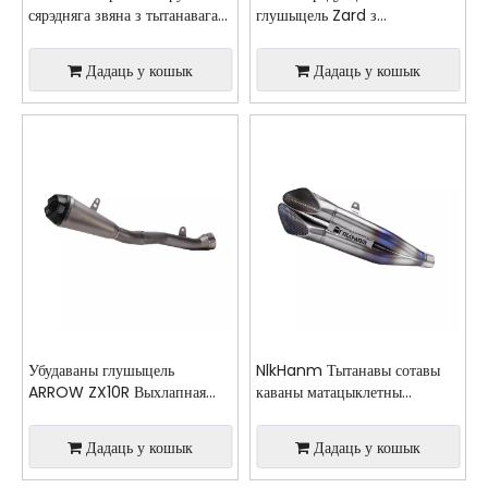
сярэдняга звяна з тытанавага
глушыцель Zard з
сплаву для мадыфікацыі
нержавеючай сталі з
выхлапной сістэмы матацыкла
падвойнымі адтулінамі, новы
Дадаць у кошык
Дадаць у кошык
ZX4R Стан новай сталёвай
стан, убудаваны слізгаценне
скрынкі глушыцеляў
для Zx4r і Zx4rr
Убудаваны глушыцель
NlkHanm Тытанавы сотавы
ARROW ZX10R Выхлапная
каваны матацыклетны
сістэма матацыкла Новы
выхлапны камплект для
вугляродны наканечнік у
Kawasaki Zx6r 636 ZX6R
Дадаць у кошык
Дадаць у кошык
сярэдзіне хваста з
ZX-6R 2021-2024
мадыфікаванай трубой