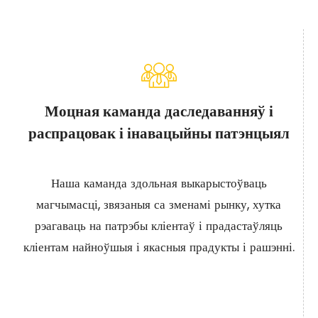
Тытанавыя выхлапныя сістэмы
Моцная каманда даследаванняў і
распрацовак і інавацыйны патэнцыял
Наша каманда здольная выкарыстоўваць
магчымасці, звязаныя са зменамі рынку, хутка
рэагаваць на патрэбы кліентаў і прадастаўляць
кліентам найноўшыя і якасныя прадукты і рашэнні.