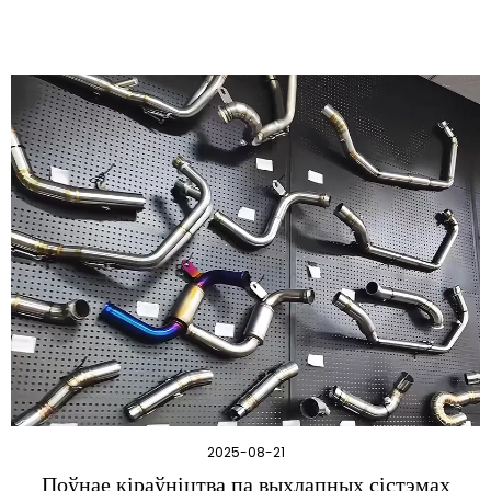
2025-08-21
Поўнае кіраўніцтва па выхлапных сістэмах