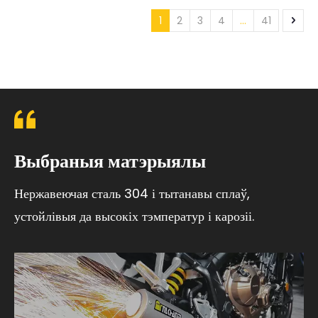
сярэдняга звяна з тытанавага
1
2
3
4
...
41
сплаву
Выбраныя матэрыялы
Нержавеючая сталь 304 і тытанавы сплаў,
устойлівыя да высокіх тэмператур і карозіі.