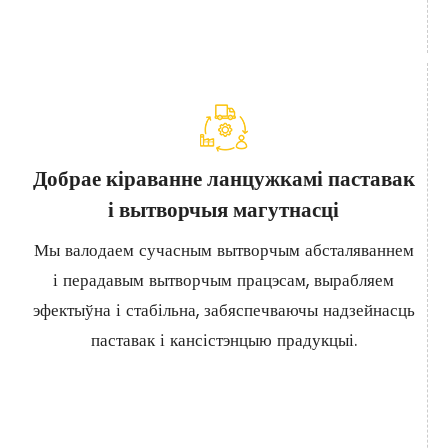
Добрае кіраванне ланцужкамі паставак
і вытворчыя магутнасці
Мы валодаем сучасным вытворчым абсталяваннем
і перадавым вытворчым працэсам, вырабляем
эфектыўна і стабільна, забяспечваючы надзейнасць
паставак і кансістэнцыю прадукцыі.