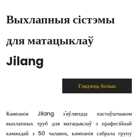
нержавеючай сталі
Выхлапныя сістэмы
для матацыклаў
Jilang
Глядзець больш
Кампанія Jilang з'яўляецца пастаўшчыком
выхлапных труб для матацыклаў з прафесійнай
камандай з 50 чалавек, кампанія сабрала групу