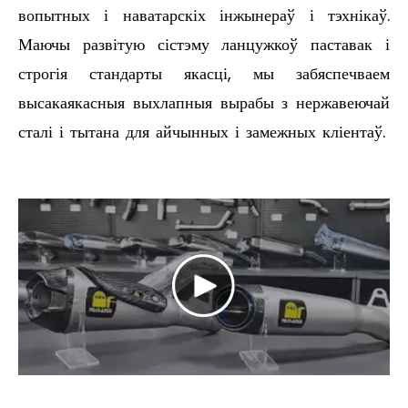
вопытных і наватарскіх інжынераў і тэхнікаў.
Маючы развітую сістэму ланцужкоў паставак і
строгія стандарты якасці, мы забяспечваем
высакаякасныя выхлапныя вырабы з нержавеючай
сталі і тытана для айчынных і замежных кліентаў.