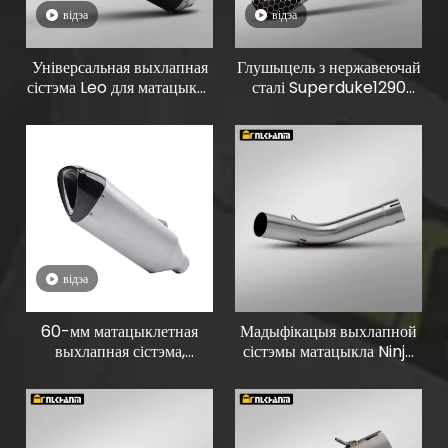
відэа
відэа
Універсальная выхлапная
Глушыцель з нержавеючай
сістэма Leo для матацыкла
сталі Superduke1290
51 мм, поўны глушыцель з
1390, новы стан,
вугляроднага валакна,
мадыфікацыя выхлапной
новы стан для GSX250 R3
сістэмы матацыкла на
R6 ZX4R ZX6R CBR650
заказ
Steel
відэа
60-мм матацыклетная
Мадыфікацыя выхлапной
выхлапная сістэма,
сістэмы матацыкла Ninja
мадыфікацыя вечка з
Z1000 2019-2024 гадоў з
вугляроднага валакна,
новай 51-мм сярэдняй
глушыцель для BMW
трубой
S1000R S1000RR