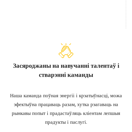
Засяроджаны на навучанні талентаў і
стварэнні каманды
Наша каманда поўная энергіі і крэатыўнасці, можа
эфектыўна працаваць разам, хутка рэагаваць на
рынкавы попыт і прадастаўляць кліентам лепшыя
прадукты і паслугі.