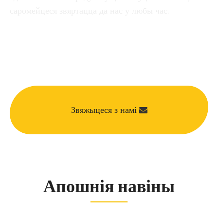
саромейцеся звяртацца да нас у любы час.
Звяжыцеся з намі
Апошнія навіны
Выхлап матацыкла