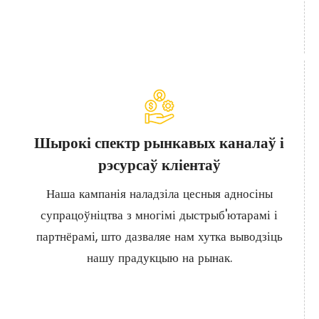
Шырокі спектр рынкавых каналаў і
рэсурсаў кліентаў
Наша кампанія наладзіла цесныя адносіны
супрацоўніцтва з многімі дыстрыб'ютарамі і
партнёрамі, што дазваляе нам хутка выводзіць
нашу прадукцыю на рынак.