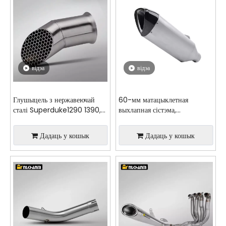
відэа
відэа
Глушыцель з нержавеючай
60-мм матацыклетная
сталі Superduke1290 1390,
выхлапная сістэма,
новы стан, мадыфікацыя
мадыфікацыя вечка з
выхлапной сістэмы матацыкла
вугляроднага валакна,
Дадаць у кошык
Дадаць у кошык
на заказ
глушыцель для BMW S1000R
S1000RR