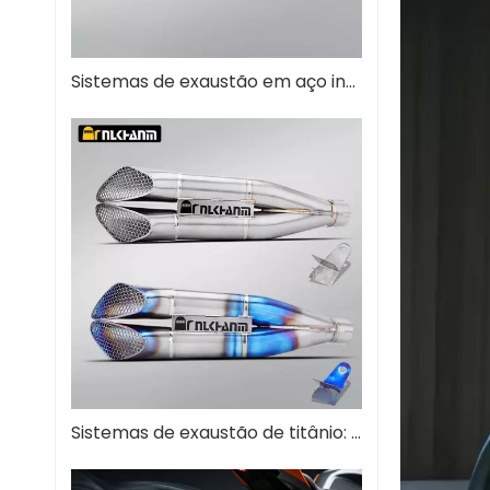
Sistemas de exaustão em aço inoxidável: o guia definitivo para desempenho e durabilidade
Sistemas de exaustão de titânio: a atualização definitiva de desempenho