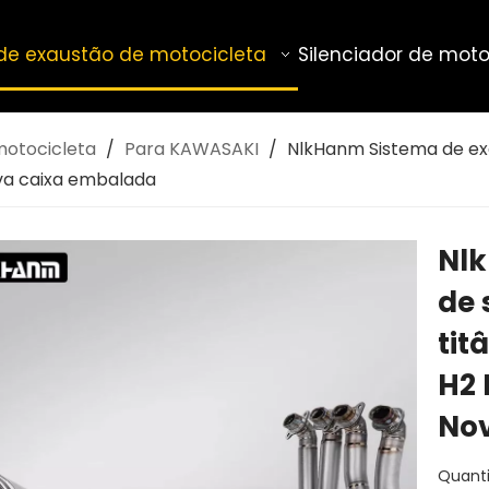
de exaustão de motocicleta
Silenciador de moto
motocicleta
/
Para KAWASAKI
/
NlkHanm Sistema de exa
va caixa embalada
Nlk
de 
tit
H2 
No
Quant