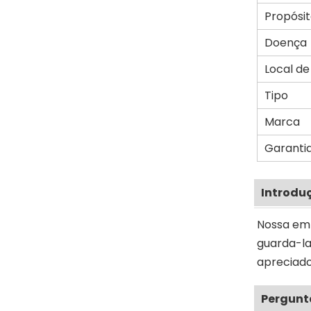
Propósi
Doença
Local d
Tipo
Marca
Garanti
Introdu
Nossa emp
guarda-la
apreciad
Pergunt