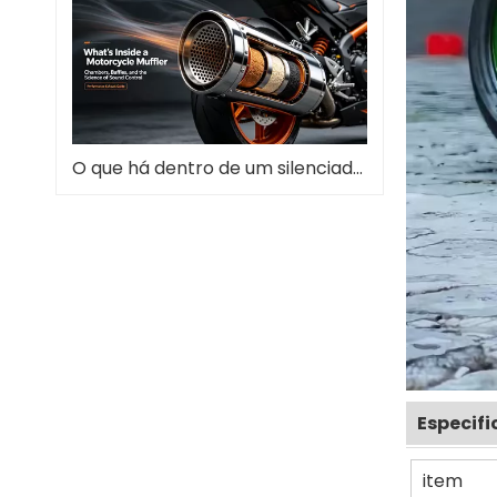
O que há dentro de um silenciador de motocicleta – e por que isso é importante
Especif
item