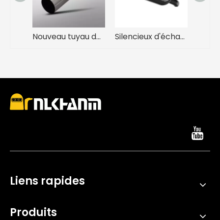
Nouveau tuyau de liaison intermédiaire de Conversion en alliage de titane pour Modification du système d'échappement de moto ZX4R, nouvelle boîte de silencieux en acier
Silencieux d'échappement de course à Double trou Zard en acier inoxydable haute Performance, nouvel état, glissement en ligne pour Zx4r et Zx4rr
Liens rapides
Produits