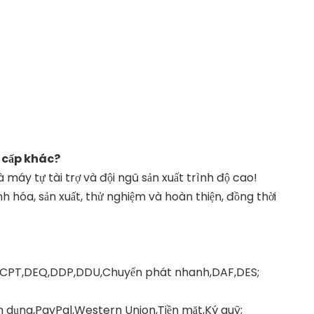
 cấp khác?
áy tự tài trợ và đội ngũ sản xuất trình độ cao!
h hóa, sản xuất, thử nghiệm và hoàn thiện, đồng thời
CA,CPT,DEQ,DDP,DDU,Chuyển phát nhanh,DAF,DES;
 dụng,PayPal,Western Union,Tiền mặt,Ký quỹ;