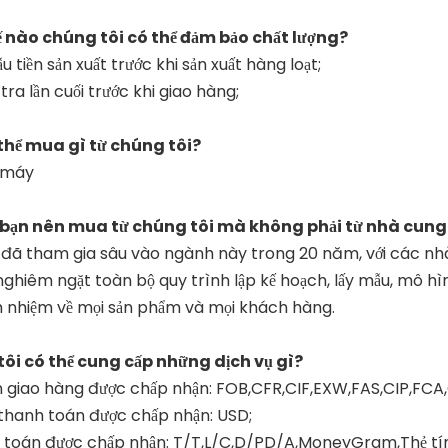
ế nào chúng tôi có thể đảm bảo chất lượng?
u tiền sản xuất trước khi sản xuất hàng loạt;
tra lần cuối trước khi giao hàng;
 thể mua gì từ chúng tôi?
 máy
o bạn nên mua từ chúng tôi mà không phải từ nhà cung
 đã tham gia sâu vào ngành này trong 20 năm, với các nhà m
ghiêm ngặt toàn bộ quy trình lập kế hoạch, lấy mẫu, mô hìn
h nhiệm về mọi sản phẩm và mọi khách hàng.
tôi có thể cung cấp những dịch vụ gì?
n giao hàng được chấp nhận: FOB,CFR,CIF,EXW,FAS,CIP,F
 thanh toán được chấp nhận: USD;
h toán được chấp nhận: T/T,L/C,D/PD/A,MoneyGram,Thẻ tín