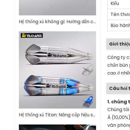
Kiểu
Tên thươ
Hệ thống xả không gỉ: Hướng dẫn cơ bản về hiệu suất và độ bền
Bảo hàn
Giới thi
Công ty c
chắn bùn 
cao ở nhiề
Câu hỏi 
1. chúng t
Chúng tôi
Hệ thống xả Titan: Nâng cấp hiệu suất tối ưu
Á (10,00%
văn phòng