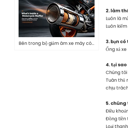
2. làm th
Luôn là mẫ
Luôn kiểm 
3. bạn có
Bên trong bộ giảm âm xe máy có gì và tại sao nó lại quan trọng
Ống xả xe
4. tại sa
Chúng tôi
Tuân thủ n
chịu trác
5. chúng 
Điều khoả
Đồng tiền
Loại than