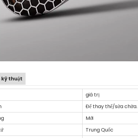
 kỹ thuật
giá trị
h
Để thay thế/sửa chữa.
ng
Mới
xứ
Trung Quốc