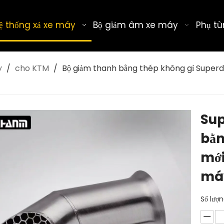
ệ thống xả xe máy
Bộ giảm âm xe máy
Phụ tù
y
/
cho KTM
/
Bộ giảm thanh bằng thép không gỉ Superdu
Sup
bằn
mới
máy
Số lượn