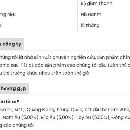
Bộ giảm thanh
ng hiệu
NlkHanm
h
12 tháng
ệu công ty
húng tôi là nhà sản xuất chuyên nghiên cứu, Sản phẩm chí
phía sau. Tất cả các sản phẩm của chúng tôi đều tuân thủ c
u thị trường khác nhau trên toàn thế giới.
thường gặp
ôi là ai?
 có trụ sở tại Quảng Đông, Trung Quốc, bắt đầu từ năm 20
), Nam Âu (5,00%), Bắc Âu (5,00%), Tây Âu (5,00%), Đông Â
 của chúng tôi.