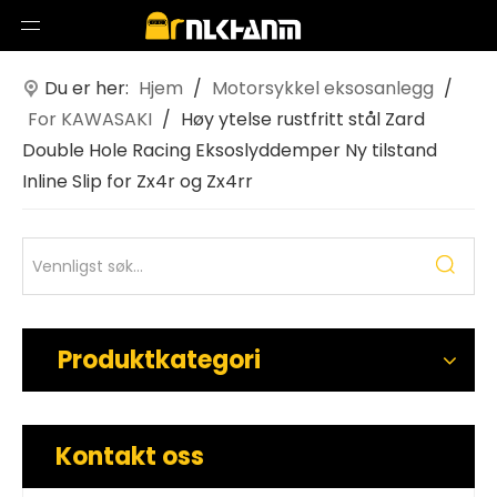
Du er her:
Hjem
/
Motorsykkel eksosanlegg
/
For KAWASAKI
/
Høy ytelse rustfritt stål Zard
Double Hole Racing Eksoslyddemper Ny tilstand
Inline Slip for Zx4r og Zx4rr
Produktkategori
Kontakt oss