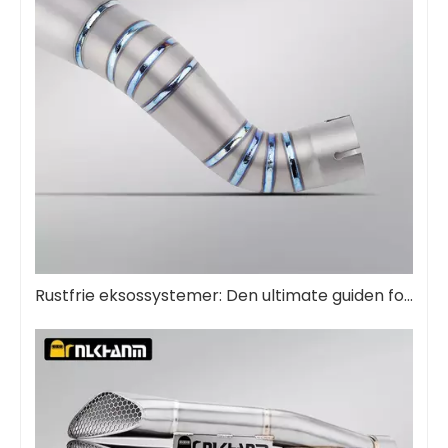
Rustfrie eksossystemer: Den ultimate guiden for ytelse og holdbarhet