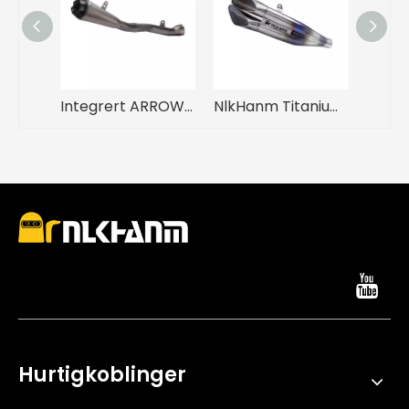
Integrert ARROW-lyddemper ZX10R Motorsykkeleksosanlegg Ny Midt-hale karbonspiss med modifisert titaniumlegering mellomleddrør
NlkHanm Titanium Honeycomb Forged motorsykkeleksossett slip on Line for Kawasaki Zx6r 636 ZX6R ZX-6R 2021-2024
Hurtigkoblinger