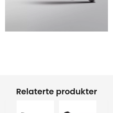
motorsykkeleksosrør lyder
eksosrør for indiske motorsykler
tilpassede eksosrør motorsykler
Relaterte produkter