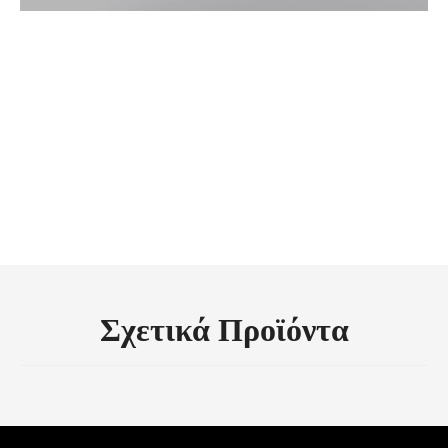
ήχοι σωλήνων εξάτμισης
μοτοσυκλέτας
σωλήνες εξάτμισης για ινδικές
μοτοσυκλέτες
προσαρμοσμένες σωλήνες εξάτμισης
μοτοσυκλέτες
Σχετικά Προϊόντα